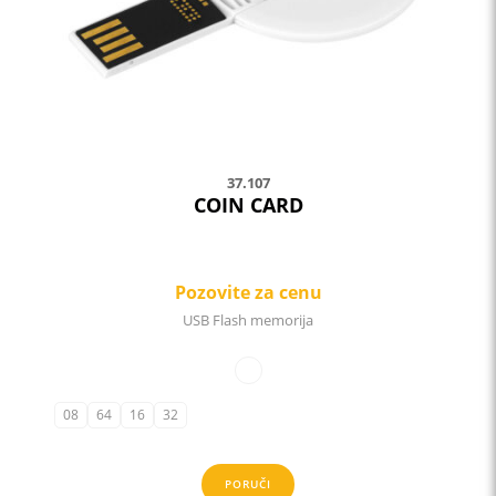
37.107
COIN CARD
Pozovite za cenu
USB Flash memorija
08
64
16
32
PORUČI