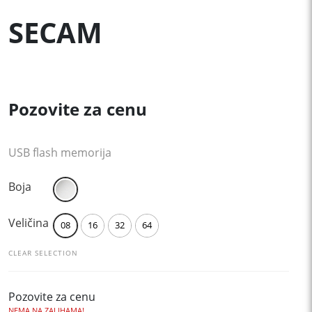
SECAM
Pozovite za cenu
USB flash memorija
Boja
Veličina
08
16
32
64
CLEAR SELECTION
Pozovite za cenu
NEMA NA ZALIHAMA!