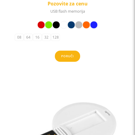
Pozovite za cenu
USB flash memorija
08
64
16
32
128
PORUČI