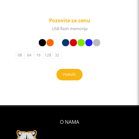
Pozovite za cenu
USB flash memorija
08
64
16
128
32
PORUČI
O NAMA