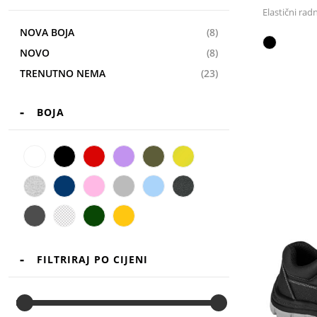
Elastični ra
NOVA BOJA
(8)
NOVO
(8)
TRENUTNO NEMA
(23)
BOJA
This
product
has
multiple
FILTRIRAJ PO CIJENI
variants.
The
options