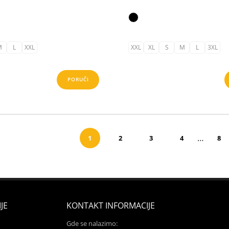
M
L
XXL
XXL
XL
S
M
L
3XL
PORUČI
…
1
2
3
4
8
JE
KONTAKT INFORMACIJE
Gde se nalazimo: