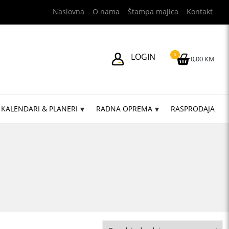
Naslovna
O nama
Štampa majica
Kontakt
LOGIN
0
0,00 KM
KALENDARI & PLANERI
RADNA OPREMA
RASPRODAJA