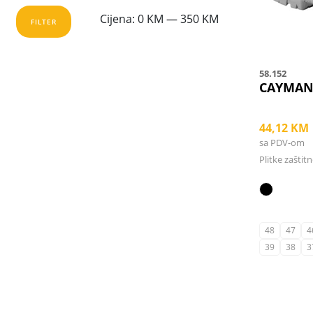
may
Minimalna
Maksimalna
Cijena:
0 KM
—
350 KM
be
FILTER
chosen
cijena
cijena
on
the
58.152
product
CAYMAN
page
44,12
KM
sa PDV-om
Plitke zaštit
48
47
4
39
38
3