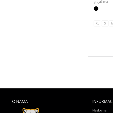
grejačima
XL
S
O NAMA
INFORMACI
Naslovna