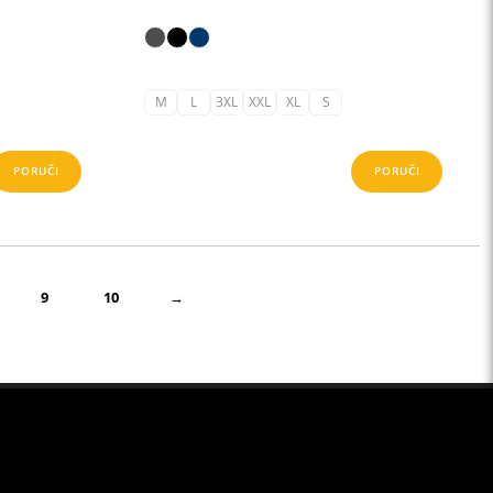
M
L
3XL
XXL
XL
S
PORUČI
PORUČI
9
10
→