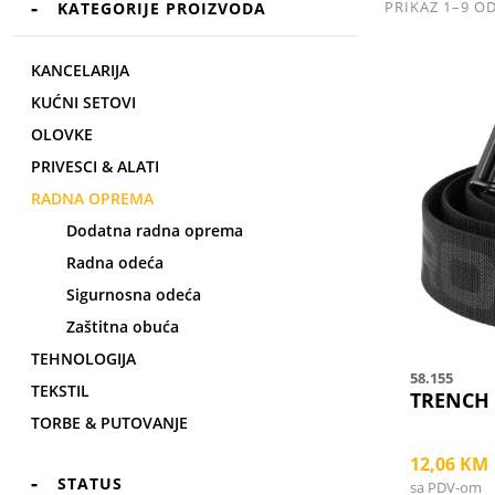
PRIKAZ 1–9 O
KATEGORIJE PROIZVODA
KANCELARIJA
This
KUĆNI SETOVI
product
has
OLOVKE
multiple
PRIVESCI & ALATI
variants.
RADNA OPREMA
The
Dodatna radna oprema
options
Radna odeća
may
be
Sigurnosna odeća
chosen
Zaštitna obuća
on
TEHNOLOGIJA
the
58.155
TEKSTIL
product
TRENCH
TORBE & PUTOVANJE
page
12,06
KM
STATUS
sa PDV-om