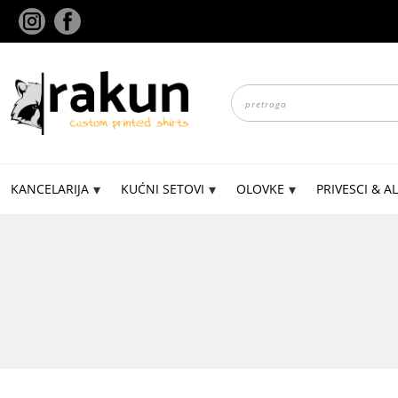
Skip
to
content
Products
search
KANCELARIJA
KUĆNI SETOVI
OLOVKE
PRIVESCI & AL