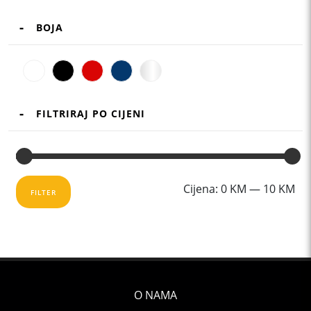
BOJA
FILTRIRAJ PO CIJENI
Mi
Ma
Cijena:
0 KM
—
10 KM
FILTER
cij
cij
O NAMA