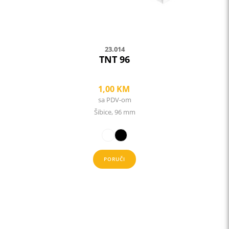
the
product
page
23.014
TNT 96
1,00
KM
sa PDV-om
Šibice, 96 mm
PORUČI
This
product
has