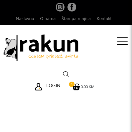
Skip
to
content
Naslovna
O nama
Štampa majica
Kontakt
LOGIN
0
0,00 KM