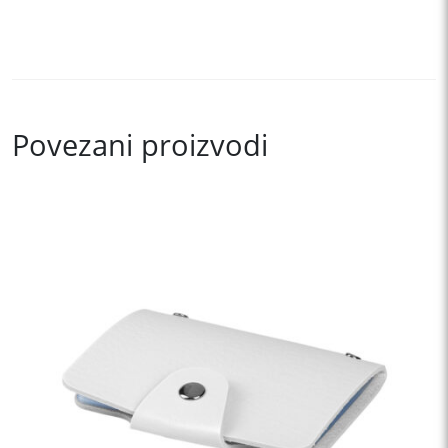
Povezani proizvodi
This
product
has
multiple
variants.
The
options
may
be
chosen