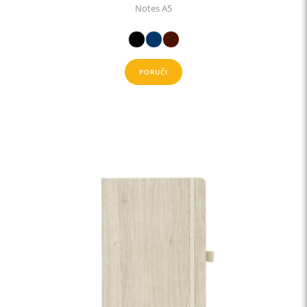
Notes A5
PORUČI
This
product
has
multiple
variants.
The
options
may
be
chosen
on
the