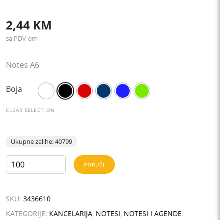
2,44
KM
sa PDV-om
Notes A6
Boja
CLEAR SELECTION
Ukupne zalihe: 40799
NOTE
PORUČI
MINI
količina
SKU:
3436610
KATEGORIJE:
KANCELARIJA
,
NOTESI
,
NOTESI I AGENDE