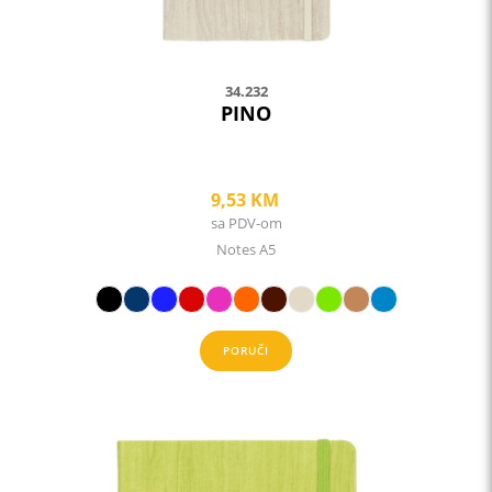
product
page
34.232
PINO
9,53
KM
sa PDV-om
Notes A5
PORUČI
This
product
has