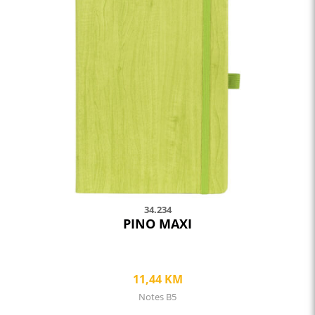
multiple
variants.
The
options
may
be
chosen
on
the
product
page
34.234
PINO MAXI
11,44
KM
Notes B5