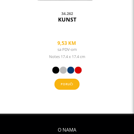
page
34.262
KUNST
9,53
KM
sa PDV-om
Notes 17.4 x 17.4 cm
PORUČI
O NAMA