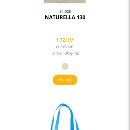
page
34.028
NATURELLA 130
1,72
KM
sa PDV-om
Torba, 130 g/m2
PORUČI
This
product
has
multiple