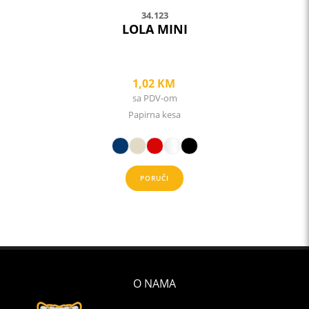
34.123
LOLA MINI
1,02
KM
sa PDV-om
Papirna kesa
PORUČI
O NAMA