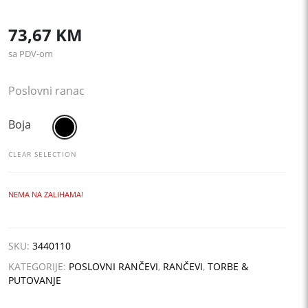
73,67
KM
sa PDV-om
Poslovni ranac
Boja
CLEAR SELECTION
NEMA NA ZALIHAMA!
SKU:
3440110
KATEGORIJE:
POSLOVNI RANČEVI
,
RANČEVI
,
TORBE &
PUTOVANJE