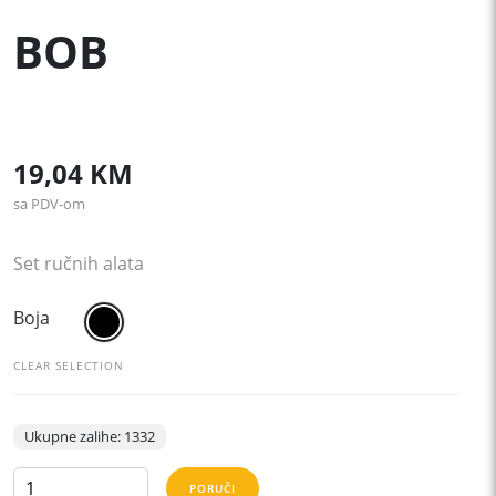
BOB
19,04
KM
sa PDV-om
Set ručnih alata
Boja
CLEAR SELECTION
Ukupne zalihe: 1332
BOB
PORUČI