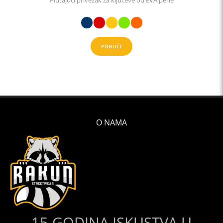
Plutajući privezak za ključeve od EVA pene
PORUČI
O NAMA
15 GODINA ISKUSTVA U