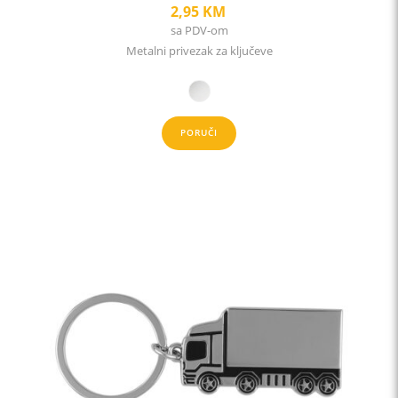
2,95
KM
sa PDV-om
Metalni privezak za ključeve
PORUČI
This
product
has
multiple
variants.
The
options
may
be
chosen