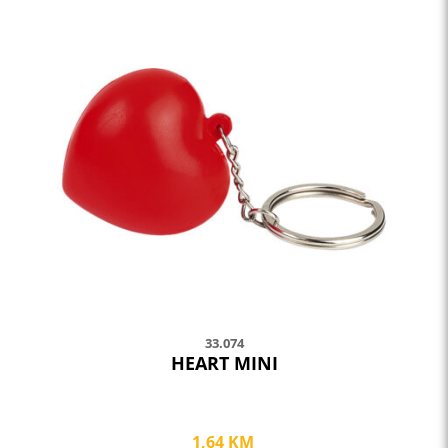
product
has
multiple
variants.
The
options
may
be
chosen
on
the
product
page
33.074
HEART MINI
1,64
KM