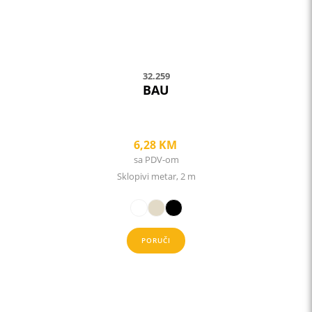
on
the
product
page
32.259
BAU
6,28
KM
sa PDV-om
Sklopivi metar, 2 m
PORUČI
This