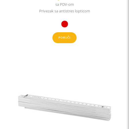
sa PDV-om
Privezak sa antistres lopticom
PORUČI
This
product
has
multiple
variants.
The
options
may
be
chosen