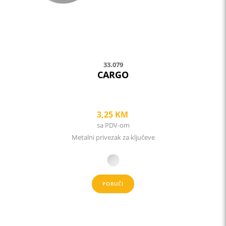
on
the
product
page
33.079
CARGO
3,25
KM
sa PDV-om
Metalni privezak za ključeve
PORUČI
This