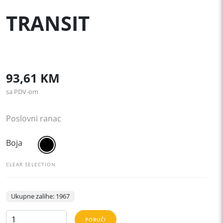
TRANSIT
93,61
KM
sa PDV-om
Poslovni ranac
Boja
CLEAR SELECTION
Ukupne zalihe: 1967
TRANSIT
PORUČI