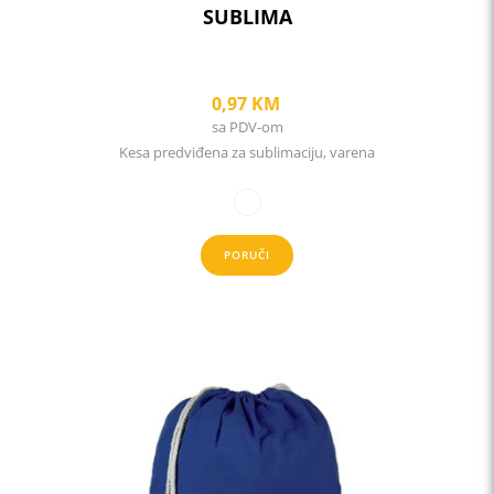
SUBLIMA
0,97
KM
sa PDV-om
Kesa predviđena za sublimaciju, varena
PORUČI
This
product
has
multiple
variants.
The