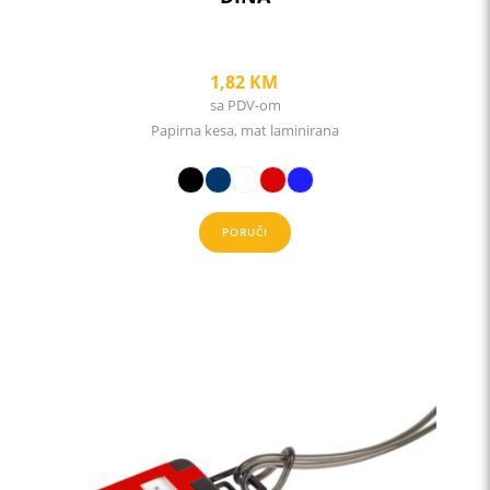
1,82
KM
sa PDV-om
Papirna kesa, mat laminirana
PORUČI
This
product
has
multiple
variants.
The
options