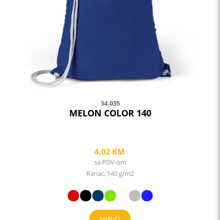
options
may
be
chosen
on
the
product
page
34.035
MELON COLOR 140
4,02
KM
sa PDV-om
Ranac, 140 g/m2
PORUČI