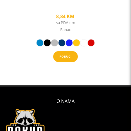
8,84
KM
sa PDV-om
Ranac
PORUČI
O NAMA