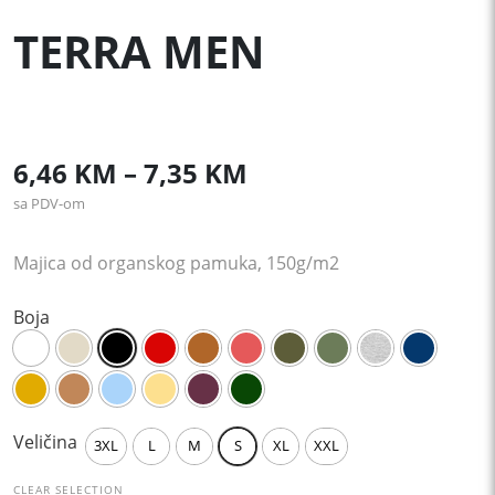
TERRA MEN
Price
6,46
KM
–
7,35
KM
sa PDV-om
range:
6,46 KM
Majica od organskog pamuka, 150g/m2
through
Boja
7,35 KM
Veličina
3XL
L
M
S
XL
XXL
CLEAR SELECTION