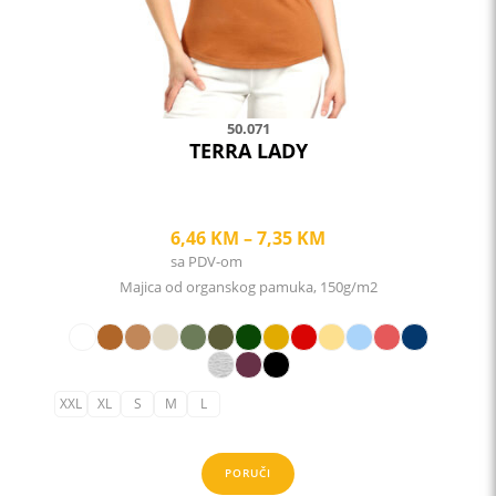
on
the
product
page
50.071
TERRA LADY
Price
6,46
KM
–
7,35
KM
sa PDV-om
range:
Majica od organskog pamuka, 150g/m2
6,46 KM
through
7,35 KM
XXL
XL
S
M
L
PORUČI