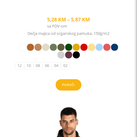
Price
5,28
KM
–
5,87
KM
sa PDV-om
range:
Dečja majica od organskog pamuka, 150g/m2
5,28 KM
through
5,87 KM
12
10
08
06
04
02
PORUČI
This
product
has
multiple