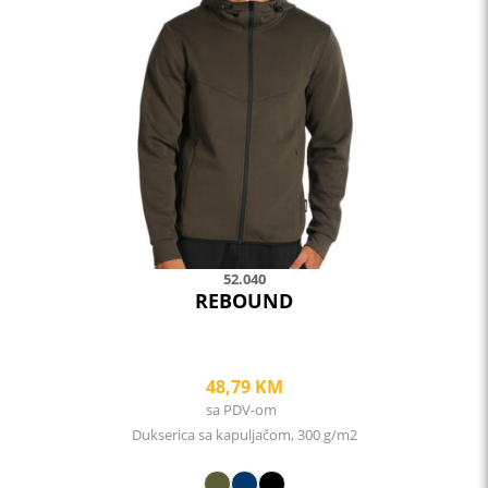
variants.
The
options
may
be
chosen
on
the
product
page
52.040
REBOUND
48,79
KM
sa PDV-om
Dukserica sa kapuljačom, 300 g/m2