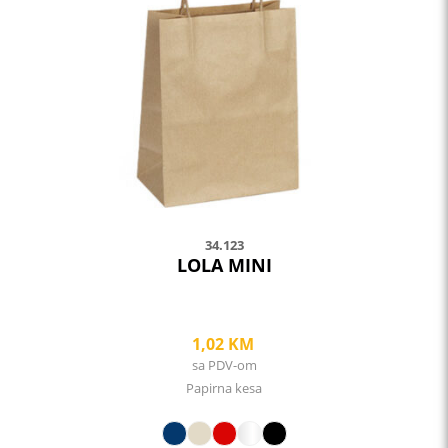
The
options
may
be
chosen
on
the
product
page
34.123
LOLA MINI
1,02
KM
sa PDV-om
Papirna kesa