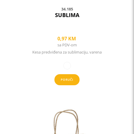
34.185
SUBLIMA
0,97
KM
sa PDV-om
Kesa predviđena za sublimaciju, varena
PORUČI
This
product
has
multiple
variants.