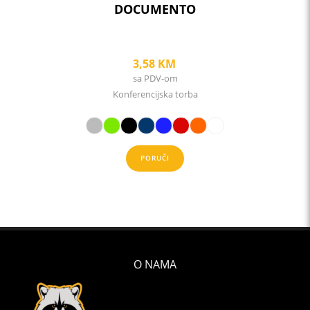
DOCUMENTO
3,58
KM
sa PDV-om
Konferencijska torba
PORUČI
O NAMA