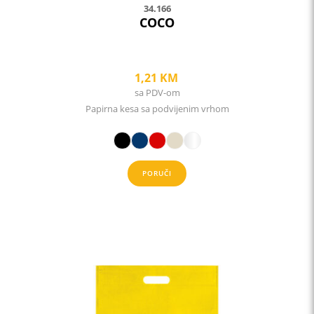
34.166
COCO
1,21
KM
sa PDV-om
Papirna kesa sa podvijenim vrhom
PORUČI
This
product
has
multiple
variants.
The