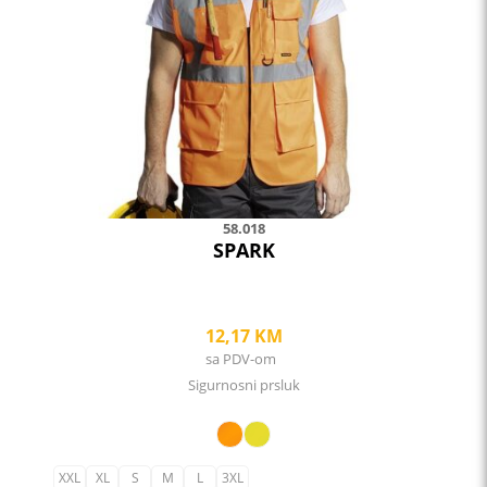
options
may
be
chosen
on
the
product
page
58.018
SPARK
12,17
KM
sa PDV-om
Sigurnosni prsluk
XXL
XL
S
M
L
3XL