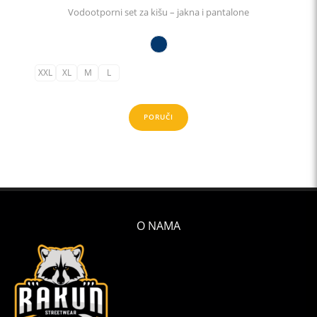
Vodootporni set za kišu – jakna i pantalone
XXL
XL
M
L
PORUČI
O NAMA