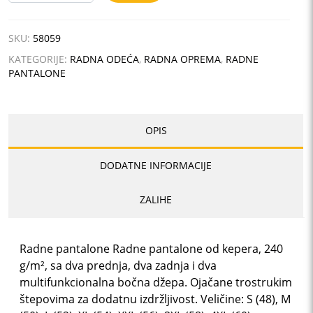
PANTS
količina
SKU:
58059
KATEGORIJE:
RADNA ODEĆA
,
RADNA OPREMA
,
RADNE
PANTALONE
OPIS
DODATNE INFORMACIJE
ZALIHE
Radne pantalone Radne pantalone od kepera, 240
g/m², sa dva prednja, dva zadnja i dva
multifunkcionalna bočna džepa. Ojačane trostrukim
štepovima za dodatnu izdržljivost. Veličine: S (48), M