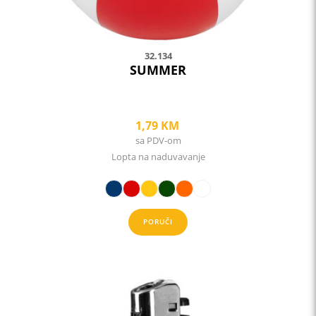
product
page
32.134
SUMMER
1,79
KM
sa PDV-om
Lopta na naduvavanje
PORUČI
This
product
has