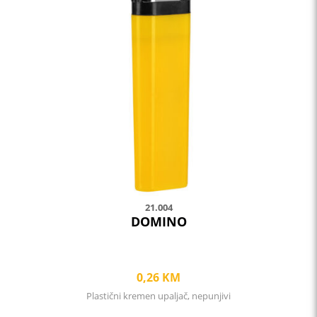
multiple
variants.
The
options
may
be
chosen
on
the
product
page
21.004
DOMINO
0,26
KM
Plastični kremen upaljač, nepunjivi