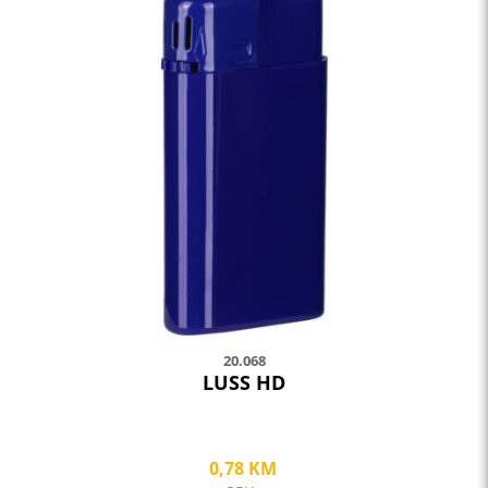
product
has
multiple
variants.
The
options
may
be
chosen
on
the
product
page
20.068
LUSS HD
0,78
KM