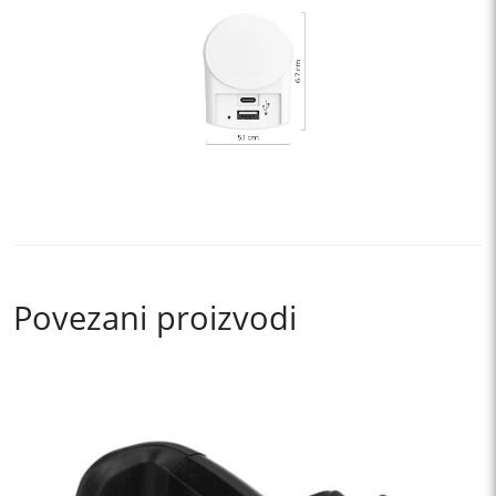
Povezani proizvodi
This
product
has
multiple