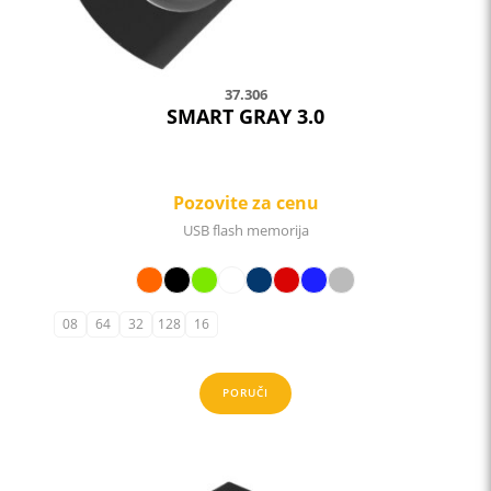
37.306
SMART GRAY 3.0
Pozovite za cenu
USB flash memorija
08
64
32
128
16
PORUČI
This