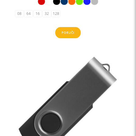
08
64
16
32
128
PORUČI