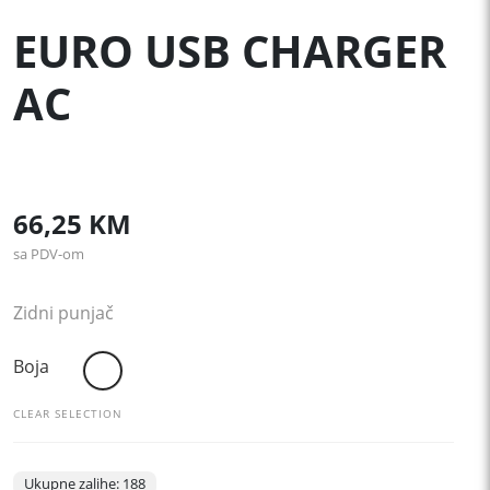
EURO USB CHARGER
AC
66,25
KM
sa PDV-om
Zidni punjač
Boja
CLEAR SELECTION
Ukupne zalihe: 188