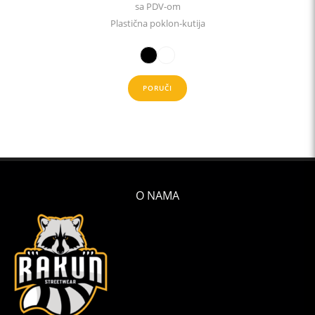
sa PDV-om
Plastična poklon-kutija
PORUČI
O NAMA