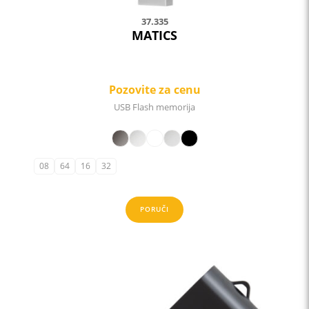
37.335
MATICS
Pozovite za cenu
USB Flash memorija
08
64
16
32
PORUČI