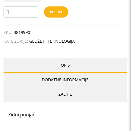
EURO
PORUČI
USB
CHARGER
AC
SKU:
3819990
količina
KATEGORIJE:
GEDŽETI
,
TEHNOLOGIJA
OPIS
DODATNE INFORMACIJE
ZALIHE
Zidni punjač