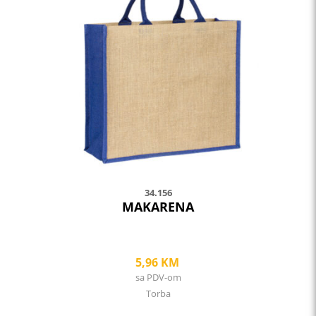
variants.
The
options
may
be
chosen
on
the
product
page
34.156
MAKARENA
5,96
KM
sa PDV-om
Torba