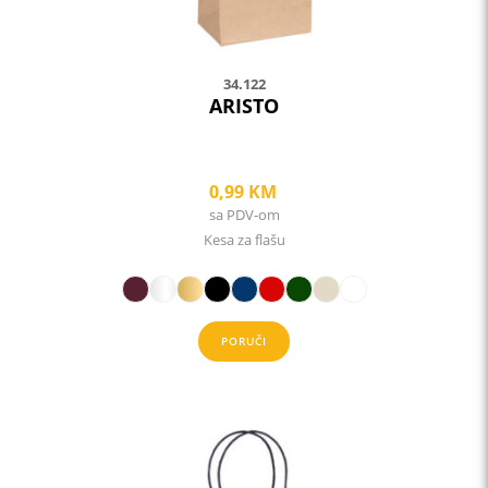
product
page
34.122
ARISTO
0,99
KM
sa PDV-om
Kesa za flašu
PORUČI
This
product
has