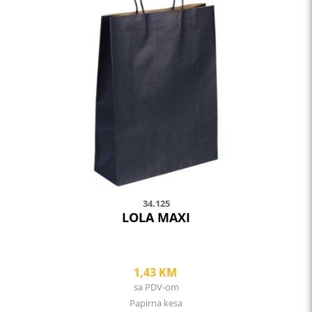
multiple
variants.
The
options
may
be
chosen
on
the
product
page
34.125
LOLA MAXI
1,43
KM
sa PDV-om
Papirna kesa