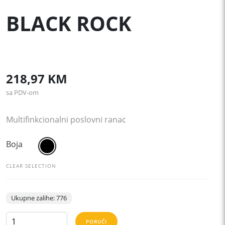
BLACK ROCK
218,97
KM
sa PDV-om
Multifinkcionalni poslovni ranac
Boja
CLEAR SELECTION
Ukupne zalihe: 776
BLACK
PORUČI