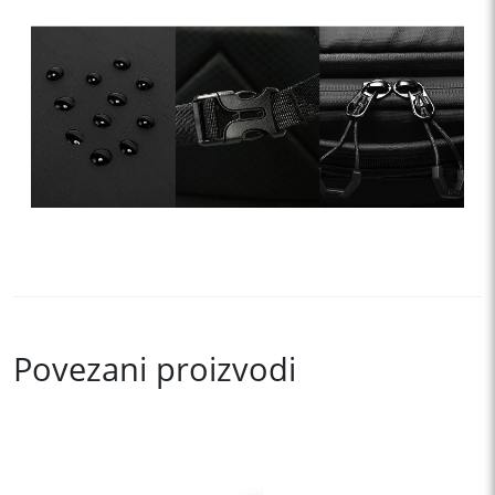
Povezani proizvodi
This
product