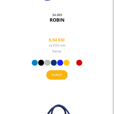
page
34.063
ROBIN
8,84
KM
sa PDV-om
Ranac
PORUČI
This
product
has
multiple