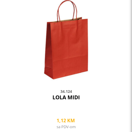
has
multiple
variants.
The
options
may
be
chosen
on
the
product
page
34.124
LOLA MIDI
1,12
KM
sa PDV-om