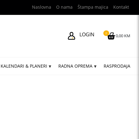
Naslovna
O nama
Štampa majica
Kontakt
LOGIN
0
0,00 KM
KALENDARI & PLANERI
RADNA OPREMA
RASPRODAJA