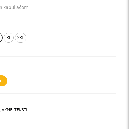
om kapuljačom
XL
XXL
I
 JAKNE
,
TEKSTIL