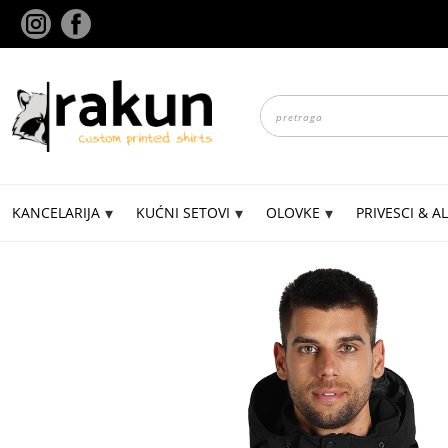
Skip
to
content
Products
search
KANCELARIJA
KUĆNI SETOVI
OLOVKE
PRIVESCI & AL