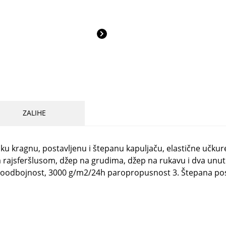
ZALIHE
ku kragnu, postavljenu i štepanu kapuljaču, elastične učkure
ajsferšlusom, džep na grudima, džep na rukavu i dva unutrašn
doodbojnost, 3000 g/m2/24h paropropusnost 3. Štepana pos