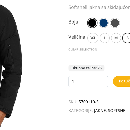
Softshell jakna sa skidajuć
Boja
Veličina
3XL
L
M
S
CLEAR SELECTION
Ukupne zalihe: 25
TROOPER
PORUČ
količina
SKU:
5709110-S
KATEGORIJE:
JAKNE
,
SOFTSHELL