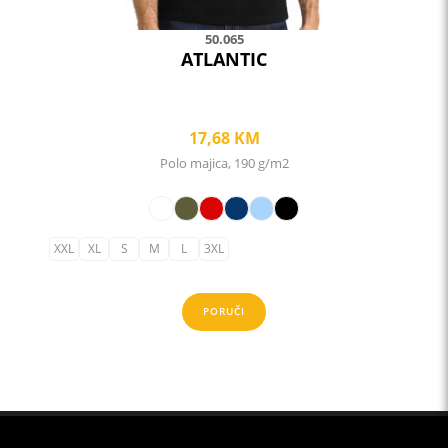
page
50.065
ATLANTIC
17,68
KM
Polo majica, 190 g/m2
XXL
XL
S
M
L
3XL
PORUČI