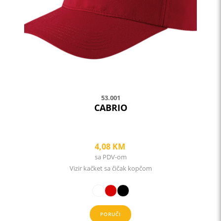
may
be
chosen
on
the
product
page
53.001
CABRIO
4,08
KM
sa PDV-om
Vizir kačket sa čičak kopčom
PORUČI