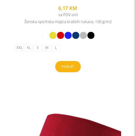
6,17
KM
sa PDV-om
Ženska sportska majica kratkih rukava, 130 g/m2
XXL
XL
S
M
L
PORUČI
This
product
has
multiple
variants.
The
options