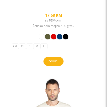
17,68
KM
sa PDV-om
Ženska polo majica, 190 g/m2
XXL
XL
S
M
L
PORUČI
This
product
has
multiple
variants.