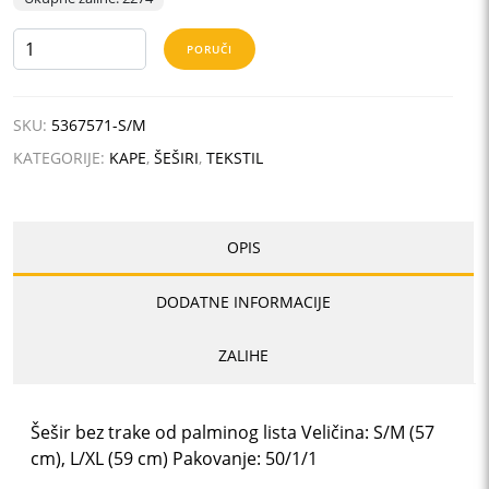
SANTIAGO
PORUČI
količina
SKU:
5367571-S/M
KATEGORIJE:
KAPE
,
ŠEŠIRI
,
TEKSTIL
OPIS
DODATNE INFORMACIJE
ZALIHE
Šešir bez trake od palminog lista Veličina: S/M (57
cm), L/XL (59 cm) Pakovanje: 50/1/1