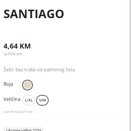
SANTIAGO
4,64
KM
sa PDV-om
Šešir bez trake od palminog lista
Boja
Veličina
L/XL
S/M
CLEAR SELECTION
Ukupne zalihe: 2274