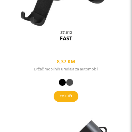
on
the
product
page
37.612
FAST
8,37
KM
Držač mobilnih uređaja za automobil
PORUČI