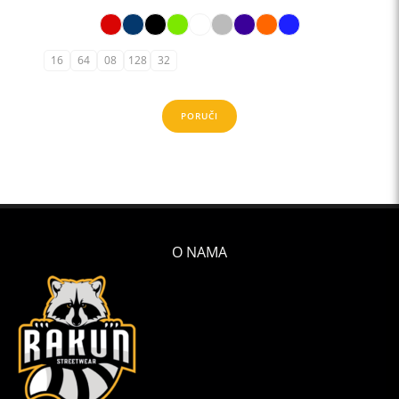
16
64
08
128
32
PORUČI
O NAMA