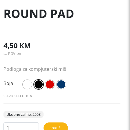
ROUND PAD
4,50
KM
sa PDV-om
Podloga za kompjuterski miš
Boja
CLEAR SELECTION
Ukupne zalihe: 2553
ROUND
PORUČI