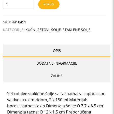
PIGNA
PORUČI
MIDI
količina
SKU:
4418491
KATEGORIJE:
KUĆNI SETOVI
,
ŠOLJE
,
STAKLENE ŠOLJE
OPIS
DODATNE INFORMACIJE
ZALIHE
Set od dve staklene šolje sa tacnama za cappuccino
sa dvostrukim zidom, 2 x 150 ml Materijal:
borosilikatno staklo Dimenzija šolje: O 7.7 x 8.5 cm
Dimenzija tacne: O 12 x 1.5 cm Preporučena