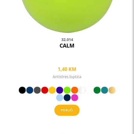
on
the
product
page
32.014
CALM
1,40
KM
Antistres loptica
PORUČI
This