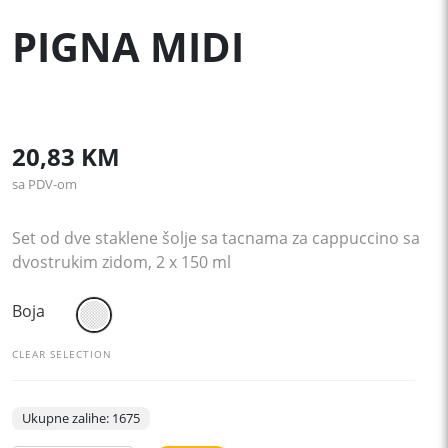
PIGNA MIDI
20,83
KM
sa PDV-om
Set od dve staklene šolje sa tacnama za cappuccino sa
dvostrukim zidom, 2 x 150 ml
Boja
CLEAR SELECTION
Ukupne zalihe: 1675