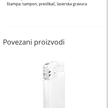
štampa: tampon, preslikač, laserska gravura
Povezani proizvodi
This
product
has
multiple
variants.
The
options
may
be