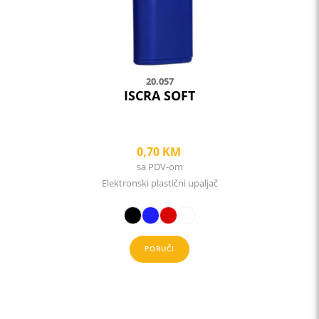
on
the
product
page
20.057
ISCRA SOFT
0,70
KM
sa PDV-om
Elektronski plastični upaljač
PORUČI