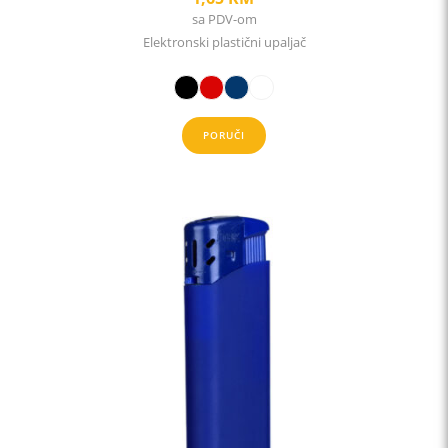
sa PDV-om
Elektronski plastični upaljač
PORUČI
This
product
has
multiple
variants.
The
options
may
be
chosen