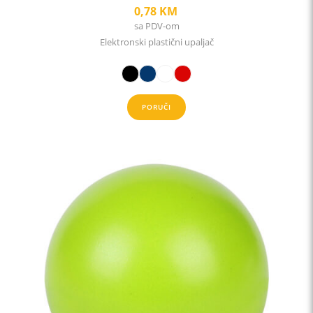
0,78
KM
sa PDV-om
Elektronski plastični upaljač
PORUČI
This
product
has
multiple
variants.
The
options
may
be
chosen