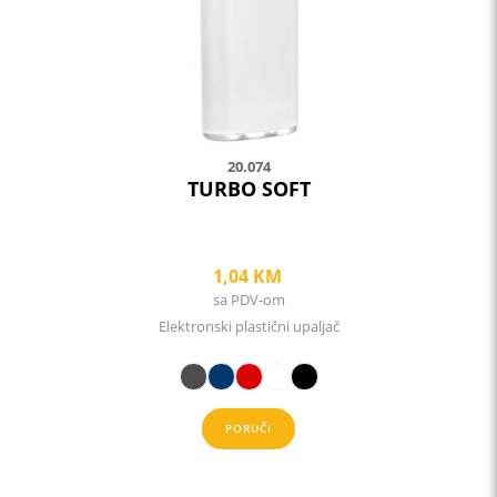
chosen
on
the
product
page
20.074
TURBO SOFT
1,04
KM
sa PDV-om
Elektronski plastični upaljač
PORUČI