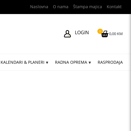
Naslovna
O nama
Štampa majica
Kontakt
LOGIN
0
0,00 KM
KALENDARI & PLANERI
RADNA OPREMA
RASPRODAJA