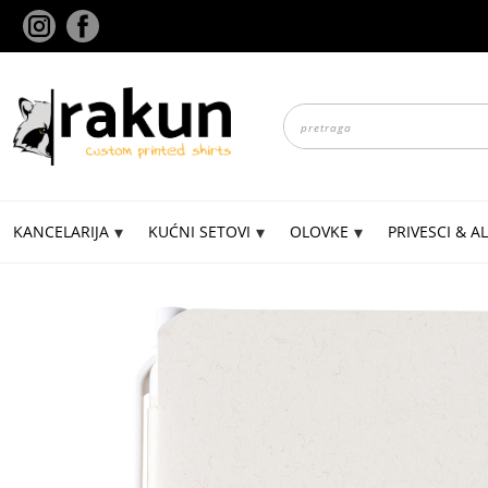
Skip
to
content
Products
search
KANCELARIJA
KUĆNI SETOVI
OLOVKE
PRIVESCI & AL