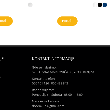
ORUČI
PORUČI
JE
KONTAKT INFORMACIJE
Gde se nalazimo:
SVETOZARA MARKOVIĆA 30, 76300 Bijeljina
a
Kontakt telefoni:
066 161 126 ; 065 438 843
Radno vrijeme:
Ponedeljak – Subota : 08:00 – 16:00
Naša e-mail adresa:
doorakun@gmail.com