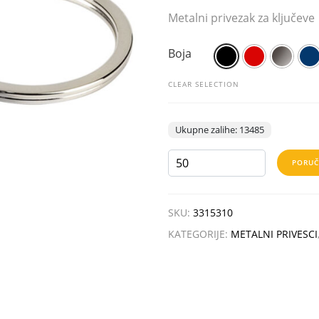
Metalni privezak za ključeve
Boja
CLEAR SELECTION
Ukupne zalihe: 13485
CUBINO
PORUČ
COLORE
količina
SKU:
3315310
KATEGORIJE:
METALNI PRIVESCI