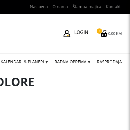
Naslovna
O nama
Štampa majica
Kontakt
LOGIN
0
0,00 KM
KALENDARI & PLANERI
RADNA OPREMA
RASPRODAJA
OLORE