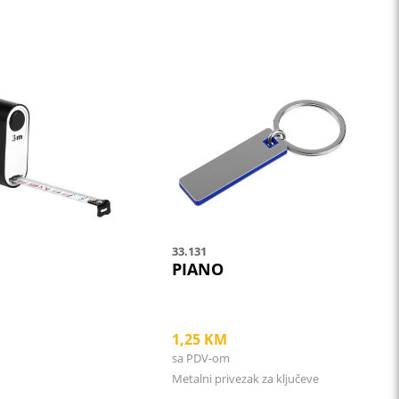
This
product
has
multiple
variants.
The
options
may
be
33.131
chosen
PIANO
on
the
product
1,25
KM
page
sa PDV-om
Metalni privezak za ključeve