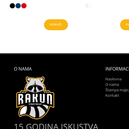
PORUČI
P
O NAMA
INFORMACI
Naslovna
O nama
Štampa majic
Kontakt
15 GODINA ISKUSTVA