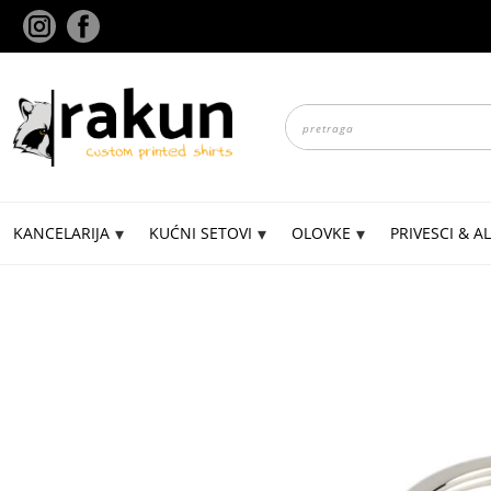
Skip
to
content
Products
search
KANCELARIJA
KUĆNI SETOVI
OLOVKE
PRIVESCI & AL