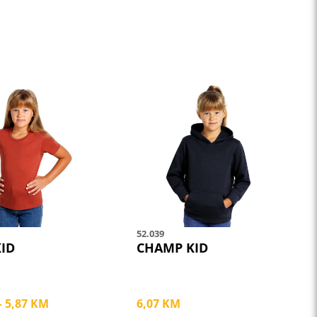
This
product
has
multiple
variants.
The
options
may
be
52.039
chosen
KID
CHAMP KID
on
the
product
Price
–
5,87
KM
6,07
KM
page