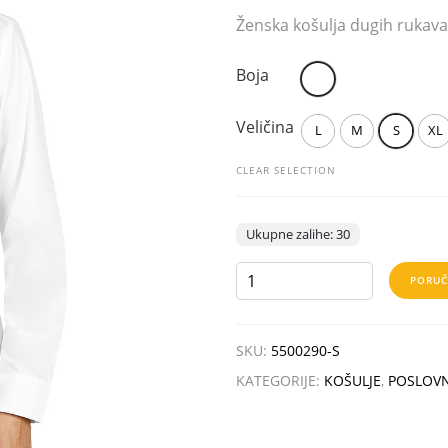
Ženska košulja dugih rukava
Boja
Veličina
L
M
S
XL
CLEAR SELECTION
Ukupne zalihe: 30
BUSINESS
PORUČ
LSL
WOMEN
količina
SKU:
5500290-S
KATEGORIJE:
KOŠULJE
,
POSLOV