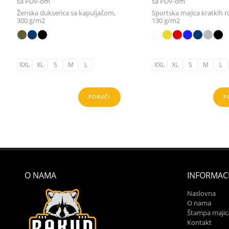
sa PDV-om
sa PDV-om
Ženska dukserica sa kapuljačom,
Sportska majica kratkih r
300 g/m2
130 g/m2
XXL
XL
S
M
L
XXL
XL
S
M
L
PORUČI
P
O NAMA
INFORMACI
Naslovna
O nama
Štampa majic
Kontakt