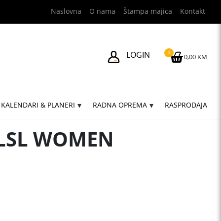
Naslovna
O nama
Štampa majica
Kontakt
LOGIN
0
0,00 KM
KALENDARI & PLANERI
RADNA OPREMA
RASPRODAJA
 LSL WOMEN