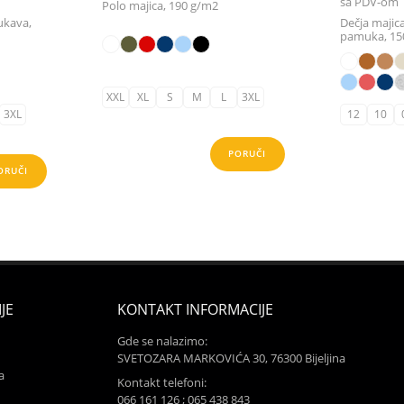
sa PDV-om
Polo majica, 190 g/m2
ukava,
Dečja majic
pamuka, 1
XXL
XL
S
M
L
3XL
3XL
12
10
PORUČI
ORUČI
JE
KONTAKT INFORMACIJE
Gde se nalazimo:
SVETOZARA MARKOVIĆA 30, 76300 Bijeljina
a
Kontakt telefoni:
066 161 126 ; 065 438 843