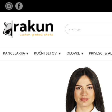
Skip
to
content
Products
search
KANCELARIJA
KUĆNI SETOVI
OLOVKE
PRIVESCI & AL