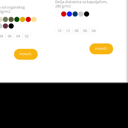
range:
Dečja dukserica sa kapuljačom,
280 g/m2
a od organskog
5,28 KM
50g/m2
through
5,87 KM
10
12
08
06
04
08
06
04
02
PORUČI
PORUČI