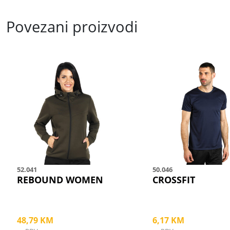
Povezani proizvodi
This
This
product
product
has
has
multiple
multiple
variants.
variants.
The
The
options
options
may
may
be
be
52.041
50.046
chosen
chosen
REBOUND WOMEN
CROSSFIT
on
on
the
the
product
product
48,79
KM
6,17
KM
page
page