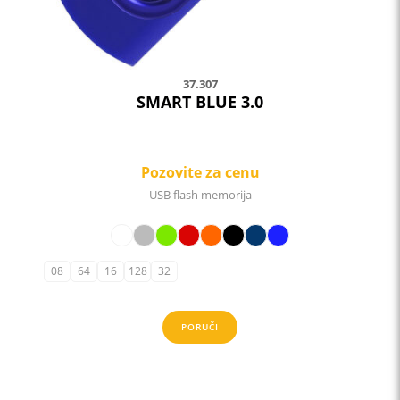
37.307
SMART BLUE 3.0
Pozovite za cenu
USB flash memorija
08
64
16
128
32
PORUČI