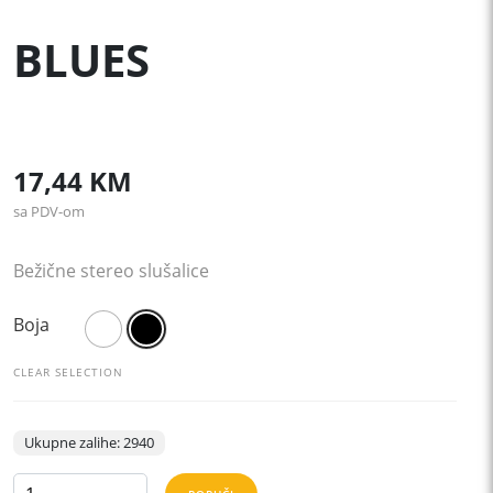
BLUES
17,44
KM
sa PDV-om
Bežične stereo slušalice
Boja
CLEAR SELECTION
Ukupne zalihe: 2940
BLUES