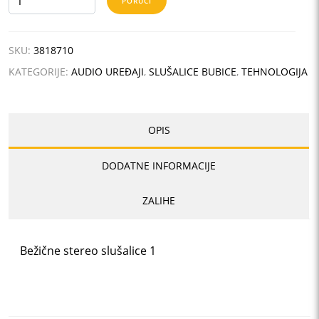
PORUČI
količina
SKU:
3818710
KATEGORIJE:
AUDIO UREĐAJI
,
SLUŠALICE BUBICE
,
TEHNOLOGIJA
OPIS
DODATNE INFORMACIJE
ZALIHE
Bežične stereo slušalice 1