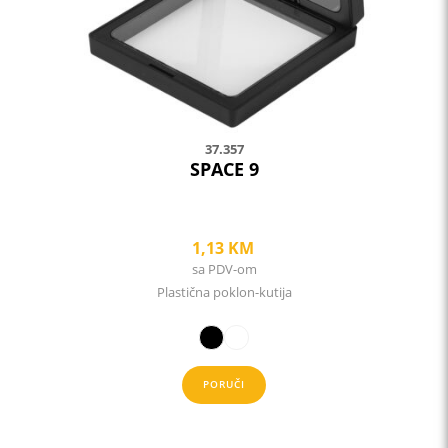
chosen
on
the
product
page
37.357
SPACE 9
1,13
KM
sa PDV-om
Plastična poklon-kutija
PORUČI