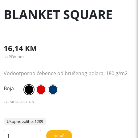
BLANKET SQUARE
16,14
KM
sa PDV-om
Vodootporno ćebence od brušenog polara, 180 g/m2
Boja
CLEAR SELECTION
Ukupne zalihe: 1289
BLANKET
PORUČI