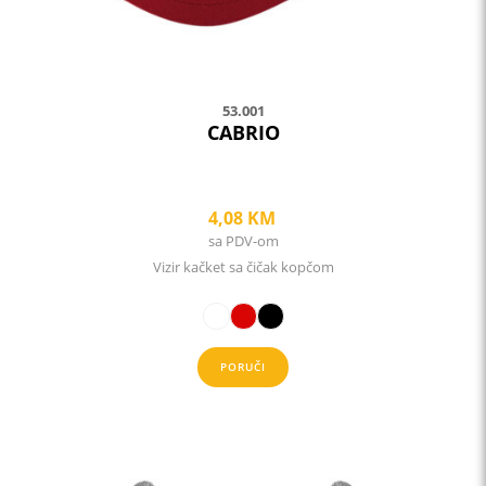
the
product
page
53.001
CABRIO
4,08
KM
sa PDV-om
Vizir kačket sa čičak kopčom
PORUČI
This
product