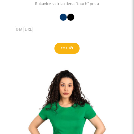
Rukavice sa tri aktivna “touch” prsta
S-M
L-XL
PORUČI
This
product
has
multiple
variants.
The
options
may
be