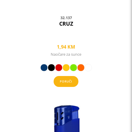
page
32.137
CRUZ
1,94
KM
Naočare za sunce
PORUČI
This
product
has
multiple