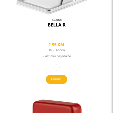
product
page
32.058
BELLA R
2,95
KM
sa PDV-om
Plastično ogledalce
PORUČI
This
product
has