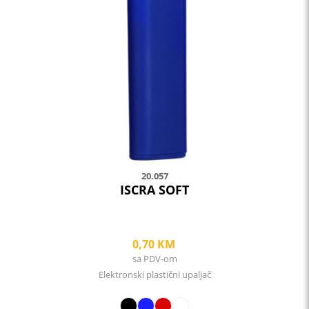
variants.
The
options
may
be
chosen
on
the
product
page
20.057
ISCRA SOFT
0,70
KM
sa PDV-om
Elektronski plastični upaljač