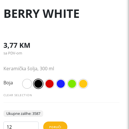
BERRY WHITE
3,77
KM
sa PDV-om
Keramička šolja, 300 ml
Boja
CLEAR SELECTION
Ukupne zalihe: 3587
BERRY
PORUČI