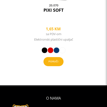
20.070
PIXI SOFT
1,65
KM
sa PDV-om
Elektronski plastični upaljač
PORUČI
O NAMA