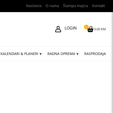
Naslovna
O nama
Štampa majica
Kontakt
LOGIN
0
0,00 KM
KALENDARI & PLANERI
RADNA OPREMA
RASPRODAJA