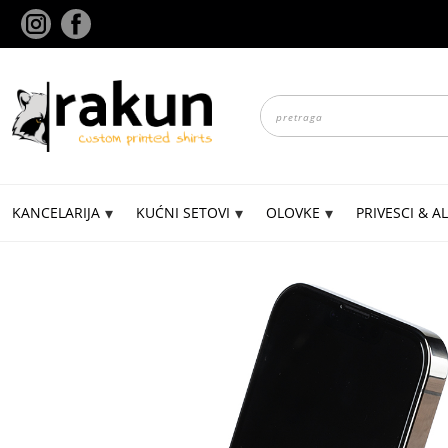
Skip
to
content
Products
search
KANCELARIJA
KUĆNI SETOVI
OLOVKE
PRIVESCI & AL